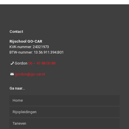
Contact
Rijschool GO-CAR
KVK-nummer: 24321973
BTW-nummer: 13.56.911.394.B01
Gordon
06 – 41 88 00 88
gordon@go-car.nl
Ga naar…
Home
Rijopleidingen
Tarieven
Auto rijles