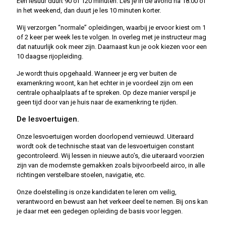
Een lesuur duurt 90 of 120 minuten. Les je in de avond na 18.00 of
in het weekend, dan duurt je les 10 minuten korter.
Wij verzorgen “normale” opleidingen, waarbij je ervoor kiest om 1
of 2 keer per week les te volgen. In overleg met je instructeur mag
dat natuurlijk ook meer zijn. Daarnaast kun je ook kiezen voor een
10 daagse rijopleiding.
Je wordt thuis opgehaald. Wanneer je erg ver buiten de
examenkring woont, kan het echter in je voordeel zijn om een
centrale ophaalplaats af te spreken. Op deze manier verspil je
geen tijd door van je huis naar de examenkring te rijden.
De lesvoertuigen.
Onze lesvoertuigen worden doorlopend vernieuwd. Uiteraard
wordt ook de technische staat van de lesvoertuigen constant
gecontroleerd. Wij lessen in nieuwe auto’s, die uiteraard voorzien
zijn van de modernste gemakken zoals bijvoorbeeld airco, in alle
richtingen verstelbare stoelen, navigatie, etc.
Onze doelstelling is onze kandidaten te leren om veilig,
verantwoord en bewust aan het verkeer deel te nemen. Bij ons kan
je daar met een gedegen opleiding de basis voor leggen.