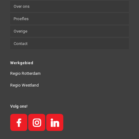
Over ons
Motor rijles
Standaard tarieven
Proefles
Aanhangwagen Rijles
Pakketten
Overige
Theorie
Aanbiedingen
Contact
Tussentijdse toets
Cadeaubon
Voorwaarden
10-daagse cursus
Klant brengt klant bonus
Werkgebied
Benodigde Documenten
Geslaagden
Regio Rotterdam
Regio Westland
Volg ons!